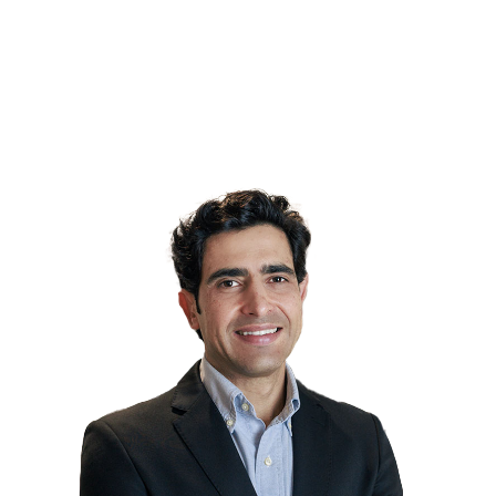
Transforme sua Silhueta com Segurança e
Cuidados de Excelência
Abdominoplastia, Personalizadas para Cada Corpo –
Conheça o Procedimento que Une Estética, Saúde e
Bem-Estar.